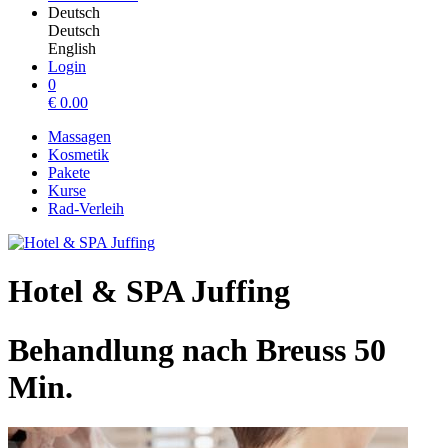
Deutsch
Deutsch
English
Login
0
€
0.00
Massagen
Kosmetik
Pakete
Kurse
Rad-Verleih
Hotel & SPA Juffing
Behandlung nach Breuss 50
Min.