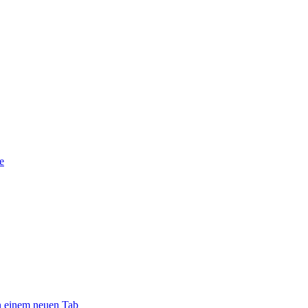
e
in einem neuen Tab