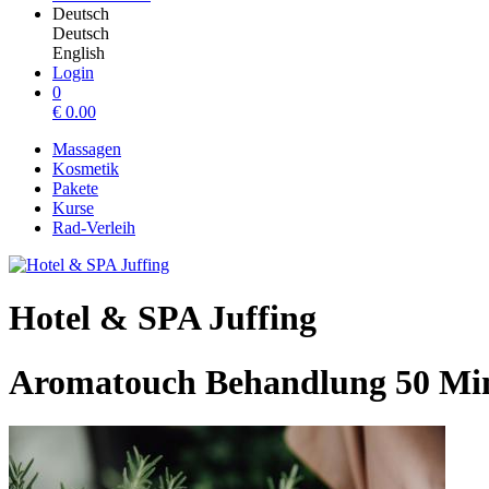
Deutsch
Deutsch
English
Login
0
€
0.00
Massagen
Kosmetik
Pakete
Kurse
Rad-Verleih
Hotel & SPA Juffing
Aromatouch Behandlung 50 Mi