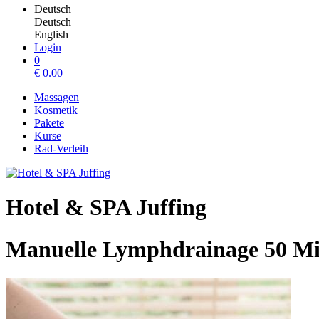
Deutsch
Deutsch
English
Login
0
€
0.00
Massagen
Kosmetik
Pakete
Kurse
Rad-Verleih
Hotel & SPA Juffing
Manuelle Lymphdrainage 50 Mi