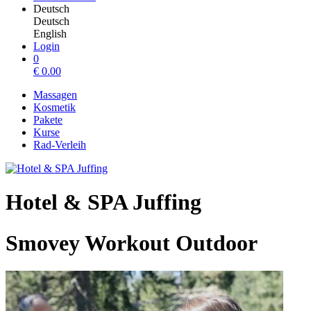
Deutsch
Deutsch
English
Login
0
€
0.00
Massagen
Kosmetik
Pakete
Kurse
Rad-Verleih
Hotel & SPA Juffing
Smovey Workout Outdoor