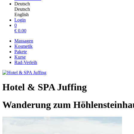
Deutsch
Deutsch
English
Login
0
€
0.00
Massagen
Kosmetik
Pakete
Kurse
Rad-Verleih
Hotel & SPA Juffing
Wanderung zum Höhlensteinha