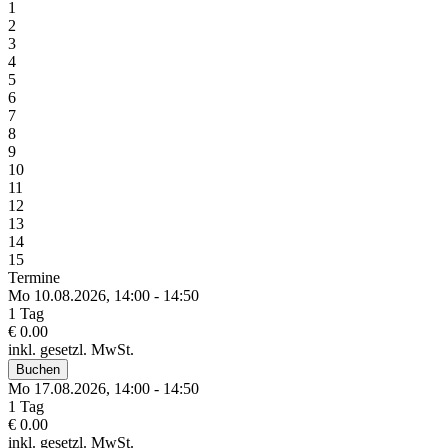
1
2
3
4
5
6
7
8
9
10
11
12
13
14
15
Termine
Mo 10.
08.
2026,
14:00 - 14:50
1 Tag
€ 0.00
inkl. gesetzl. MwSt.
Buchen
Mo 17.
08.
2026,
14:00 - 14:50
1 Tag
€ 0.00
inkl. gesetzl. MwSt.