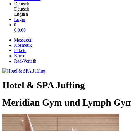
Deutsch
Deutsch
English
Login
0
€
0.00
Massagen
Kosmetik
Pakete
Kurse
Rad-Verleih
Hotel & SPA Juffing
Meridian Gym und Lymph Gy