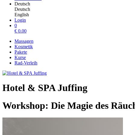
Deutsch
Deutsch
English
Login
0
€
0.00
Massagen
Kosmetik
Pakete
Kurse
Rad-Verleih
Hotel & SPA Juffing
Workshop: Die Magie des Räuc