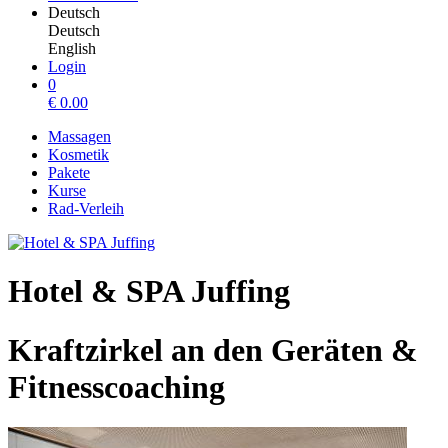
Deutsch
Deutsch
English
Login
0
€
0.00
Massagen
Kosmetik
Pakete
Kurse
Rad-Verleih
Hotel & SPA Juffing
Kraftzirkel an den Geräten &
Fitnesscoaching