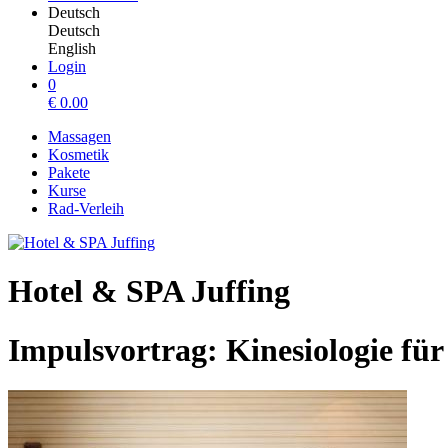
Deutsch
Deutsch
English
Login
0
€
0.00
Massagen
Kosmetik
Pakete
Kurse
Rad-Verleih
Hotel & SPA Juffing
Impulsvortrag: Kinesiologie fü