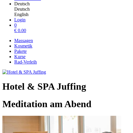
Deutsch
Deutsch
English
Login
0
€
0.00
Massagen
Kosmetik
Pakete
Kurse
Rad-Verleih
Hotel & SPA Juffing
Meditation am Abend