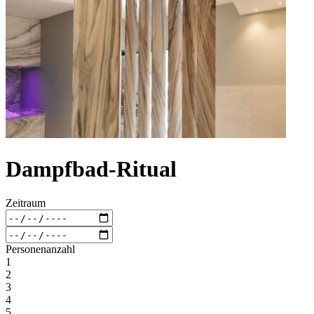
Dampfbad-Ritual
Zeitraum
Personenanzahl
1
2
3
4
5