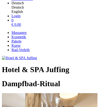
Deutsch
Deutsch
English
Login
0
€
0.00
Massagen
Kosmetik
Pakete
Kurse
Rad-Verleih
Hotel & SPA Juffing
Dampfbad-Ritual