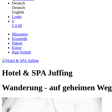
Deutsch
Deutsch
English
Login
0
€
0.00
Massagen
Kosmetik
Pakete
Kurse
Rad-Verleih
Hotel & SPA Juffing
Wanderung - auf geheimen Weg