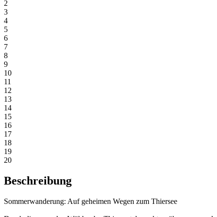
2
3
4
5
6
7
8
9
10
11
12
13
14
15
16
17
18
19
20
Beschreibung
Sommerwanderung: Auf geheimen Wegen zum Thiersee