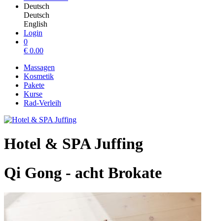
Deutsch
Deutsch
English
Login
0
€
0.00
Massagen
Kosmetik
Pakete
Kurse
Rad-Verleih
Hotel & SPA Juffing
Qi Gong - acht Brokate