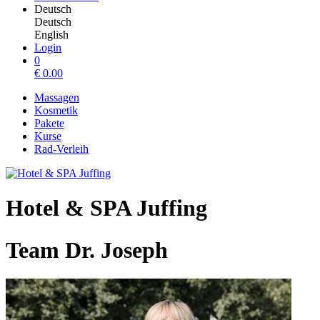
Deutsch
Deutsch
English
Login
0
€
0.00
Massagen
Kosmetik
Pakete
Kurse
Rad-Verleih
Hotel & SPA Juffing
Team Dr. Joseph