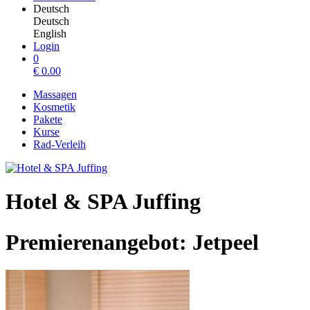
Deutsch
Deutsch
English
Login
0
€
0.00
Massagen
Kosmetik
Pakete
Kurse
Rad-Verleih
Hotel & SPA Juffing
Premierenangebot: Jetpeel