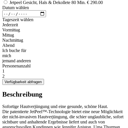
Jetpeel Gesicht, Hals & Dekollete 80 Min.
€ 290.00
Datum wählen
Tageszeit wählen
Jederzeit
Vormittag
Mittag
Nachmittag
Abend
Ich buche für
mich
jemand anderen
Personenanzahl
1
2
Verfügbarkeit abfragen
Beschreibung
Sofortige Hautverjüngung und eine gesunde, schöne Haut.
Die patentierte JetPeel™-Technologie bietet eine neue Möglichkeit
der nicht-invasiven Hautverjüngung, die schier unglaubliche, sofort
sichtbare und anhaltende Ergebnisse liefert und auch von
anspruchsvollen Kundinnen wie Jennifer Aniston, Uma Thurman