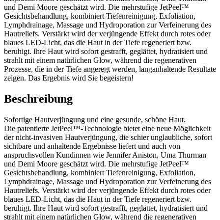
und Demi Moore geschätzt wird. Die mehrstufige JetPeel™
Gesichtsbehandlung, kombiniert Tiefenreinigung, Exfoliation,
Lymphdrainage, Massage und Hydroporation zur Verfeinerung des
Hautreliefs. Verstärkt wird der verjüngende Effekt durch rotes oder
blaues LED-Licht, das die Haut in der Tiefe regeneriert bzw.
beruhigt. Ihre Haut wird sofort gestrafft, geglättet, hydratisiert und
strahlt mit einem natürlichen Glow, während die regenerativen
Prozesse, die in der Tiefe angeregt werden, langanhaltende Resultate
zeigen. Das Ergebnis wird Sie begeistern!
Beschreibung
Sofortige Hautverjüngung und eine gesunde, schöne Haut.
Die patentierte JetPeel™-Technologie bietet eine neue Möglichkeit
der nicht-invasiven Hautverjüngung, die schier unglaubliche, sofort
sichtbare und anhaltende Ergebnisse liefert und auch von
anspruchsvollen Kundinnen wie Jennifer Aniston, Uma Thurman
und Demi Moore geschätzt wird. Die mehrstufige JetPeel™
Gesichtsbehandlung, kombiniert Tiefenreinigung, Exfoliation,
Lymphdrainage, Massage und Hydroporation zur Verfeinerung des
Hautreliefs. Verstärkt wird der verjüngende Effekt durch rotes oder
blaues LED-Licht, das die Haut in der Tiefe regeneriert bzw.
beruhigt. Ihre Haut wird sofort gestrafft, geglättet, hydratisiert und
strahlt mit einem natürlichen Glow, während die regenerativen