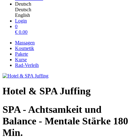
Deutsch
Deutsch
English
Login
0
€
0.00
Massagen
Kosmetik
Pakete
Kurse
Rad-Verleih
Hotel & SPA Juffing
SPA - Achtsamkeit und
Balance - Mentale Stärke 180
Min.