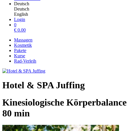
Deutsch
Deutsch
English
Login
0
€
0.00
Massagen
Kosmetik
Pakete
Kurse
Rad-Verleih
Hotel & SPA Juffing
Kinesiologische Körperbalance
80 min