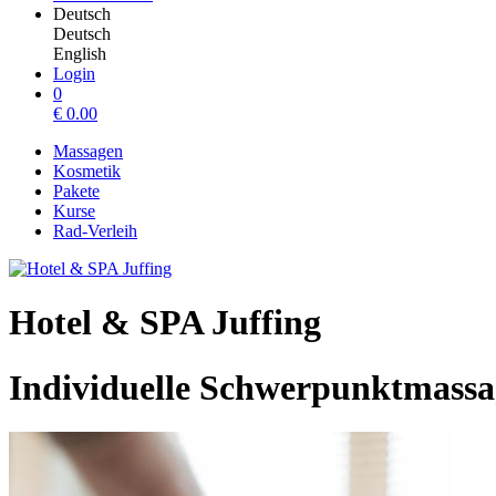
Deutsch
Deutsch
English
Login
0
€
0.00
Massagen
Kosmetik
Pakete
Kurse
Rad-Verleih
Hotel & SPA Juffing
Individuelle Schwerpunktmass