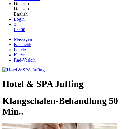
Deutsch
Deutsch
English
Login
0
€
0.00
Massagen
Kosmetik
Pakete
Kurse
Rad-Verleih
Hotel & SPA Juffing
Klangschalen-Behandlung 50
Min..