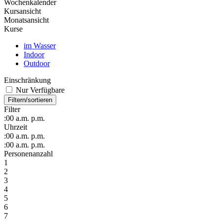
Wochenkalender
Kursansicht
Monatsansicht
Kurse
im Wasser
Indoor
Outdoor
Einschränkung
Nur Verfügbare
Filtern/sortieren
Filter
:00
a.m.
p.m.
Uhrzeit
:00
a.m.
p.m.
:00
a.m.
p.m.
Personenanzahl
1
2
3
4
5
6
7