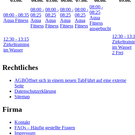
03.08.
04.08.
05.08.
06.08.
07.08.
08.08.
09.08.
08:00
-
08:00
-
08:00
-
08:00
-
08:00
-
08:25
08:00
- 08:35
08:25
08:25
08:25
08:25
Aqua
Aqua Fitness
Aqua
Aqua
Aqua
Aqua
Fitness
Fitness
Fitness
Fitness
Fitness
ausgebucht
12:30
- 13:
12:30
- 13:15
Zirkeltraini
Zirkeltraining
im Wasser
im Wasser
2 Frei
Rechtliches
AGB
Öffnet sich in einem neuen Tab
Führt auf eine externe
Seite
Datenschutzerklärung
Sitemap
Firma
Kontakt
FAQs – Häufig gestellte Fragen
Impressum