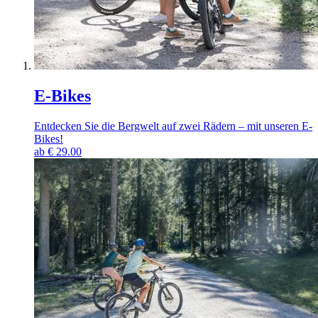
E-Bikes
Entdecken Sie die Bergwelt auf zwei Rädern – mit unseren E-
Bikes!
ab
€
29.00