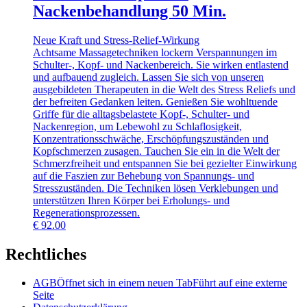
Nackenbehandlung 50 Min.
Neue Kraft und Stress-Relief-Wirkung
Achtsame Massagetechniken lockern Verspannungen im
Schulter-, Kopf- und Nackenbereich. Sie wirken entlastend
und aufbauend zugleich. Lassen Sie sich von unseren
ausgebildeten Therapeuten in die Welt des Stress Reliefs und
der befreiten Gedanken leiten. Genießen Sie wohltuende
Griffe für die alltagsbelastete Kopf-, Schulter- und
Nackenregion, um Lebewohl zu Schlaflosigkeit,
Konzentrationsschwäche, Erschöpfungszuständen und
Kopfschmerzen zusagen. Tauchen Sie ein in die Welt der
Schmerzfreiheit und entspannen Sie bei gezielter Einwirkung
auf die Faszien zur Behebung von Spannungs- und
Stresszuständen. Die Techniken lösen Verklebungen und
unterstützen Ihren Körper bei Erholungs- und
Regenerationsprozessen.
€
92.00
Rechtliches
AGB
Öffnet sich in einem neuen Tab
Führt auf eine externe
Seite