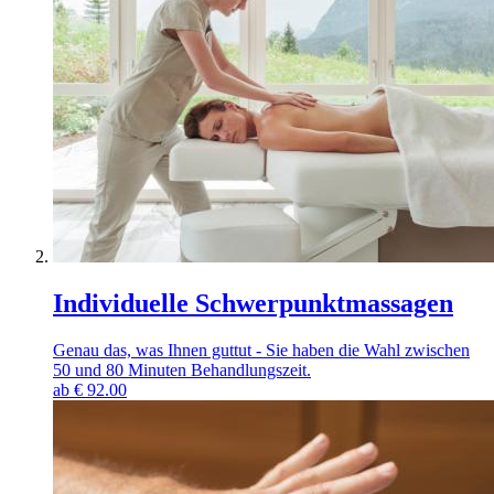
Individuelle Schwerpunktmassagen
Genau das, was Ihnen guttut - Sie haben die Wahl zwischen
50 und 80 Minuten Behandlungszeit.
ab
€
92.00