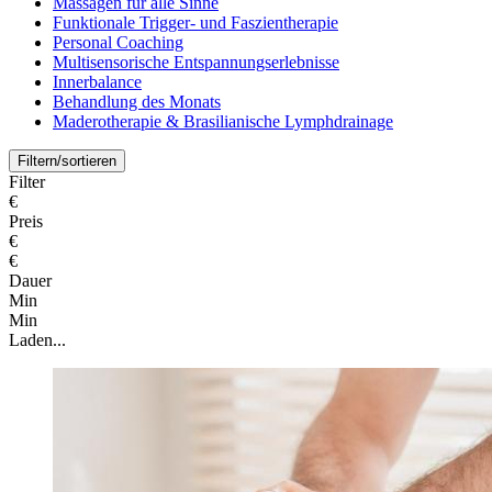
Massagen für alle Sinne
Funktionale Trigger- und Faszientherapie
Personal Coaching
Multisensorische Entspannungserlebnisse
Innerbalance
Behandlung des Monats
Maderotherapie & Brasilianische Lymphdrainage
Filtern/sortieren
Filter
€
Preis
€
€
Dauer
Min
Min
Laden...